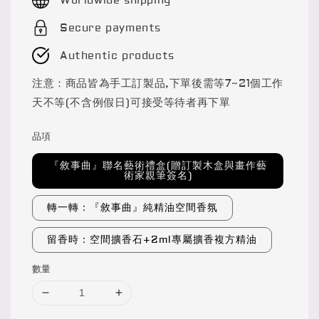
Worldwide shipping
Secure payments
Authentic products
注意：商品皆為手工訂製品,下單後需等7~21個工作
天不等(不含例假日)可接受等待者再下單
品項
『敘事曲』聯名藝術禮盒(贈訂製木盒與畫作藝
術家親筆簽名)
轉一轉：『敘事曲』純精油空間香氛
留香時：空間擴香石+2ml專屬擴香複方精油
數量