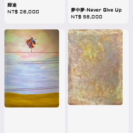
歸途
夢中夢-Never Give Up
Regular
NT$ 26,000
Regular
NT$ 58,000
price
price