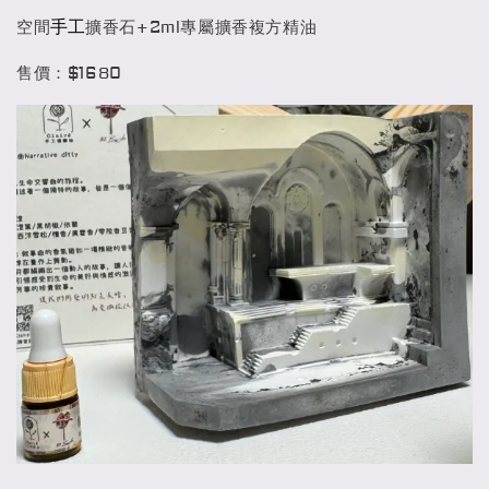
手工
空間
擴香石+2ml專屬擴香複方精油
售價：$1680