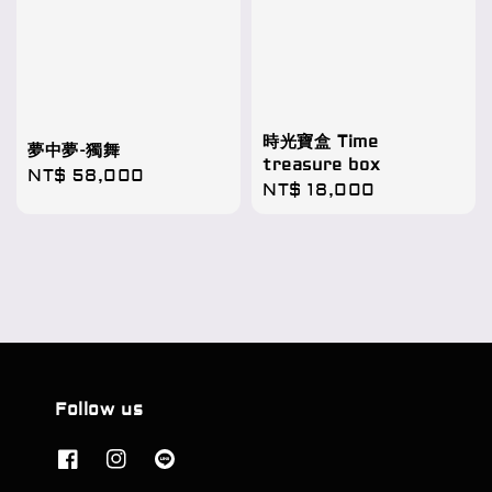
時光寶盒 Time
夢中夢-獨舞
treasure box
Regular
NT$ 58,000
Regular
NT$ 18,000
price
price
Follow us