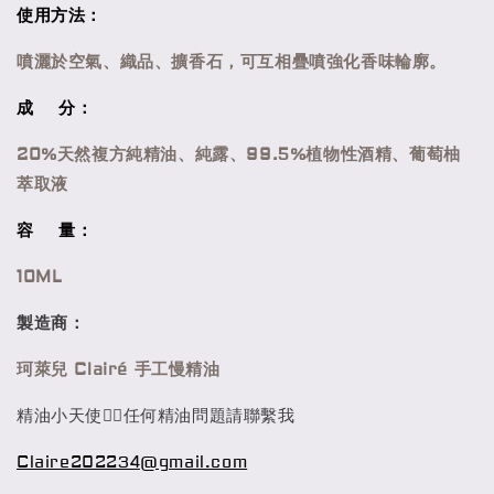
使用方法：
噴灑於空氣、織品、擴香石，可互相疊噴強化香味輪廓。
成 分：
20%天然複方純精油、純露、99.5%植物性酒精、葡萄柚
萃取液
容 量：
10ML
製造商：
珂萊兒
Clairé 手工慢精油
精油小天使🧚‍♀️任何精油問題請聯繫我
Claire202234@gmail.com