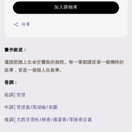
加入購物車
分享
畫作敘述：
邀請您踏上生命交響曲的旅程。每一筆都講述著一個獨特的
故事，皆是一個個人生敘事。
香調：
前調│
苦澄
中調│
苦澄葉/黑胡椒/依蘭
後調│
大西洋雪松/檀香/廣藿香/零陵香豆素