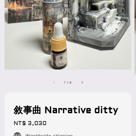
1
/
4
敘事曲 Narrative ditty
Regular
NT$ 3,030
price