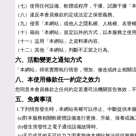
（七）使用任何設備、軟體或程序，干擾、試圖干擾「
（八）違反本會員條款約定或法定之保密義務。
（九）侵害「本網站」或他人之隱私權、人格權、名譽
（十）藉由「本網站」規定以外的方式，以本服務之使
（十一）盜用「本網站」之資料庫內容。
（十二）其他「本網站」判斷不正當之行為。
六、活動變更之通知方式
「本網站」得依實際執行情形，增加、修改或終止相關
八、本使用條款任一約定之效力
您同意本會員條款之任何約定若遭司法機關宣告無效，
五、免責事項
 1.下列情形發生時，本網站有權可以停止、中斷提供本
  (a)對本服務相關軟硬體設備進行更換、升級、保養或
  (b)發生突發性之電子通信設備故障時。
  (c)天災或其他不可抗力之因素致使本網站無法提供服務