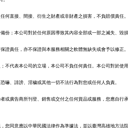
生之任何直接、間接、衍生之財產或非財產之損害，不負賠償責任
自行備份；本公司對於任何原因導致其內容全部或一部之滅失、毀
任何保證責任，亦不保證與本服務相關之軟體無缺失或會予以修正
個人；不代表本公司的立場，本公司不負任何責任。本公司對於使
任何恐嚇、誹謗、淫穢或其他一切不法行為對您或任何人負責。
贊助者或廣告商所刊登、銷售或交付之任何貨品或服務，您應自行
議，您同意應以中華民國法律作為準據法，並以臺灣高雄地方法