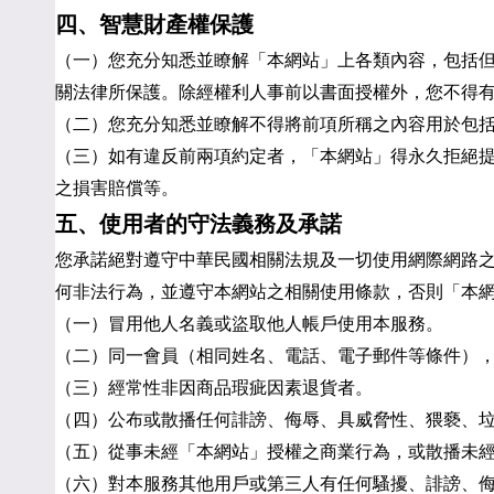
四、智慧財產權保護
（一）您充分知悉並瞭解「本網站」上各類內容，包括
關法律所保護。除經權利人事前以書面授權外，您不得
（二）您充分知悉並瞭解不得將前項所稱之內容用於包
（三）如有違反前兩項約定者，「本網站」得永久拒絕
之損害賠償等。
五、使用者的守法義務及承諾
您承諾絕對遵守中華民國相關法規及一切使用網際網路
何非法行為，並遵守本網站之相關使用條款，否則「本
（一）冒用他人名義或盜取他人帳戶使用本服務。
（二）同一會員（相同姓名、電話、電子郵件等條件）
（三）經常性非因商品瑕疵因素退貨者。
（四）公布或散播任何誹謗、侮辱、具威脅性、猥褻、
（五）從事未經「本網站」授權之商業行為，或散播未經
（六）對本服務其他用戶或第三人有任何騷擾、誹謗、