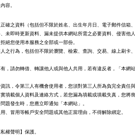
之內容。
人正確之資料（包括但不限於姓名、出生年月日、電子郵件信箱
料、未即時更新資料、漏未提供本網站所需之必要資料、侵害他
並拒絕您使用本服務之全部或一部份。
本人之行為，包括但不限於瀏覽、檢索、查詢、交易、線上刷卡
享有，請勿轉借、轉讓他人或與他人共用，若有違反者，「本網
戶資訊，令第三人有機會使用者，您須對第三人所為負完全責任
詳實填載個人資料及連絡方式，若您漏為填載或填載失真，您將
全問題發生時，您應立即通知「本網站」。
盜用、冒用等帳戶安全問題或其他正當理由，不得解除綁定。
隱私權聲明】保護。