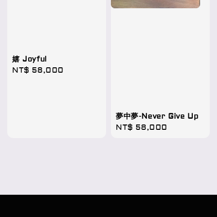
嬉 Joyful
Regular
NT$ 58,000
price
夢中夢-Never Give Up
Regular
NT$ 58,000
price