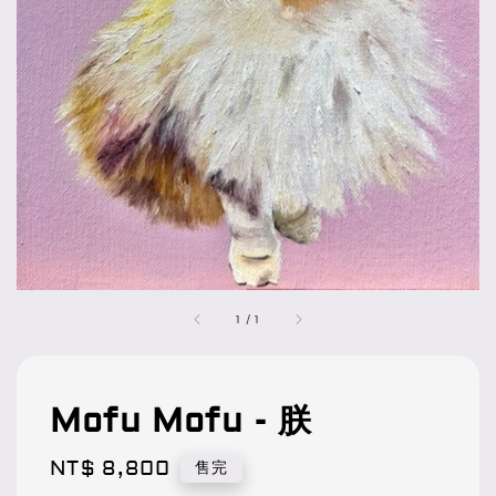
1
/
1
Mofu Mofu - 朕
Regular
NT$ 8,800
售完