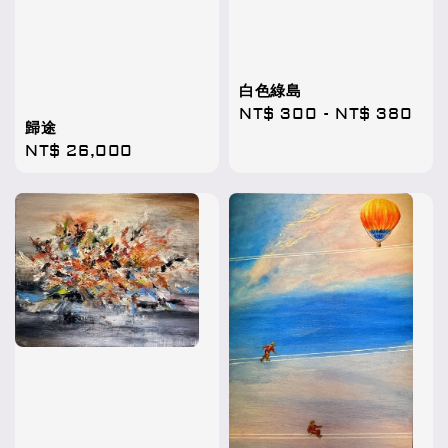
白色綠島
Regular
NT$ 300
-
NT$ 380
歸途
price
Regular
NT$ 26,000
price