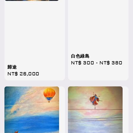
白色綠島
Regular
NT$ 300
-
NT$ 380
歸途
price
Regular
NT$ 26,000
price