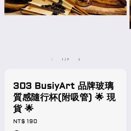
1
/
7
303 BusiyArt 品牌玻璃
質感隨行杯(附吸管) 🌟 現
貨 🌟
Regular
NT$ 190
price