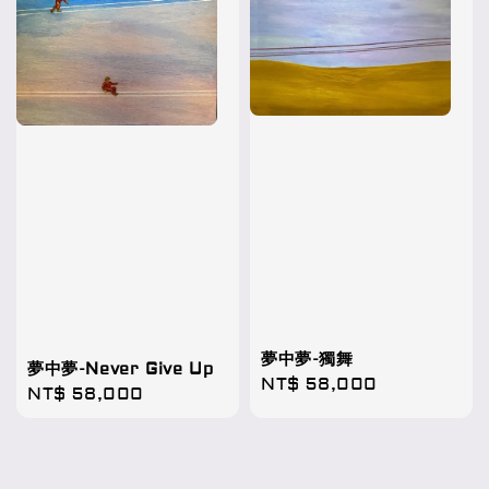
夢中夢-獨舞
夢中夢-Never Give Up
Regular
NT$ 58,000
Regular
NT$ 58,000
price
price