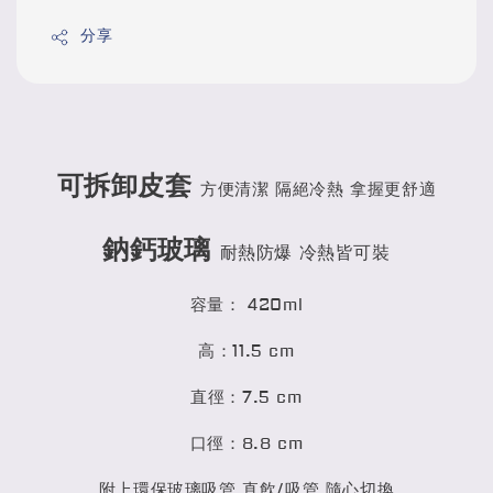
分享
可拆卸皮套
方便清潔 隔絕冷熱 拿握更舒適
鈉鈣玻璃
耐熱防爆 冷熱皆可裝
容量： 420ml
高：11.5 cm
直徑：7.5 cm
口徑：8.8 cm
附上環保玻璃吸管 直飲/吸管 隨心切換