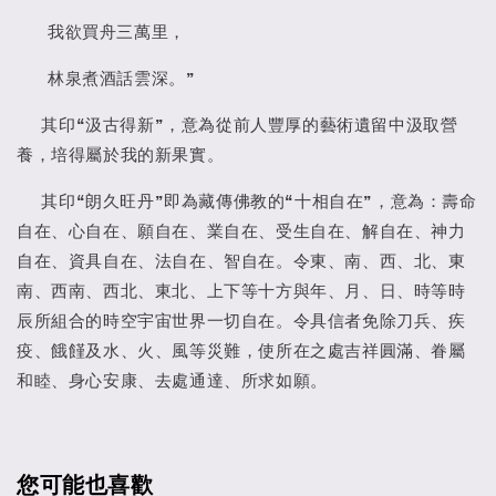
我欲買舟三萬里，
林泉煮酒話雲深。”
其印“汲古得新”，意為從前人豐厚的藝術遺留中汲取營
養，培得屬於我的新果實。
其印“朗久旺丹”即為藏傳佛教的“十相自在”，意為：壽命
自在、心自在、願自在、業自在、受生自在、解自在、神力
自在、資具自在、法自在、智自在。令東、南、西、北、東
南、西南、西北、東北、上下等十方與年、月、日、時等時
辰所組合的時空宇宙世界一切自在。令具信者免除刀兵、疾
疫、餓饉及水、火、風等災難，使所在之處吉祥圓滿、眷屬
和睦、身心安康、去處通達、所求如願。
您可能也喜歡