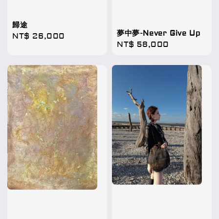
歸途
夢中夢-Never Give Up
Regular
NT$ 26,000
Regular
NT$ 58,000
price
price