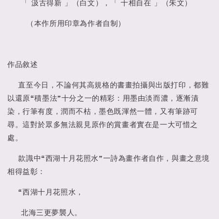
「 汲古得新 」（白文），「 十相自在 」（朱文）
（本作所用印章為作者自制）
作品敘述
直至今日，不論何其高規格的書畫拍攝與出版打印，都難
以還原“積墨法”十分之一的精彩：用墨由淡而濃，逐漸漬
染，行筆有度，潤而不枯，墨色既渾然一體，又有筆跡可
尋。這對於眾多無法親見原作的賞畫者實在是一大可惜之
處。
款識中“西湖十月花照水”一詩為畫作者自作，與畫之意境
相得益彰：
“西湖十月花照水，
北海三更夢襲人。