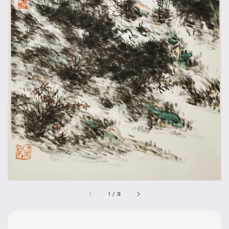
1
/
9