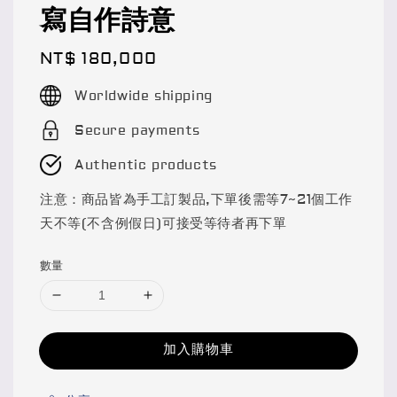
寫自作詩意
Regular
NT$ 180,000
price
Worldwide shipping
Secure payments
Authentic products
注意：商品皆為手工訂製品,下單後需等7~21個工作
天不等(不含例假日)可接受等待者再下單
數量
加入購物車