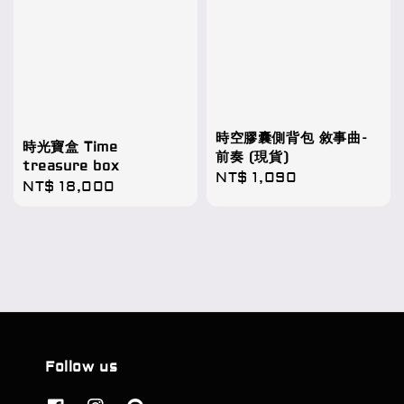
時空膠囊側背包 敘事曲-
時光寶盒 Time
前奏 (現貨)
treasure box
Regular
NT$ 1,090
Regular
NT$ 18,000
price
price
Follow us