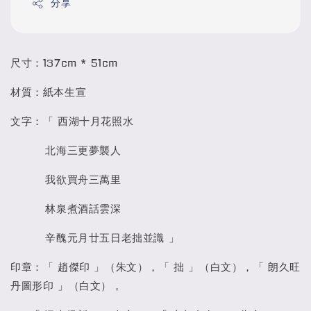
分享
尺寸：137cm * 51cm
材質：紙本生宣
文字：「 西湖十月花照水
北海三更夢襲人
我欲買舟三萬里
林泉煮酒話雲深
辛醜元月廿五日老拙並識 」
印章：「 趙傑印 」（朱文），「 拙 」（白文），「 朗久旺
丹圖形印 」（白文），