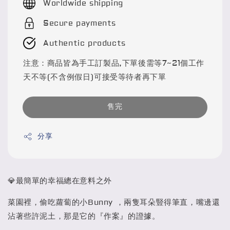
Worldwide shipping
Secure payments
Authentic products
注意：商品皆為手工訂製品,下單後需等7~21個工作
天不等(不含例假日)可接受等待者再下單
售完
分享
💎最簡單的幸福總在意料之外
菜園裡，偷吃蘿蔔的小Bunny ，兩隻耳朵豎得筆直，嘴邊還
沾著些許泥土，那是它的『作案』的證據。