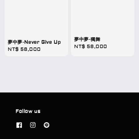
夢中夢-獨舞
夢中夢-Never Give Up
Regular
NT$ 58,000
Regular
NT$ 58,000
price
price
Follow us