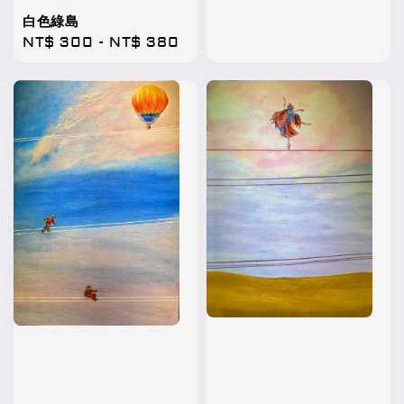
price
白色綠島
Regular
NT$ 300
-
NT$ 380
price