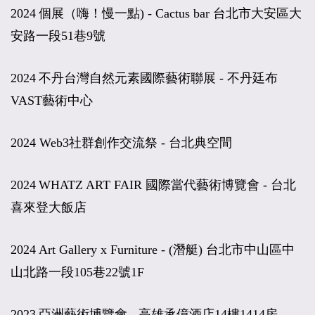
2024
個展（嗨！慢一點) - Cactus bar 台北市大安區大
安路一段51巷9號
2024
不丹台灣自然元素國際藝術聯展 - 不丹廷布
VAST藝術中心
2024 Web3社群創作交流祭
- 台北典空間
2024
WHATZ ART FAIR 國際當代藝術博覽會
-
台北
喜來登大飯店
2024
Art Gallery x Furniture
- (潛艇) 台北市中山區中
山北路一段105巷22號1F
2023
亞洲藝術博覽會
-
高雄承億酒店14樓1414房