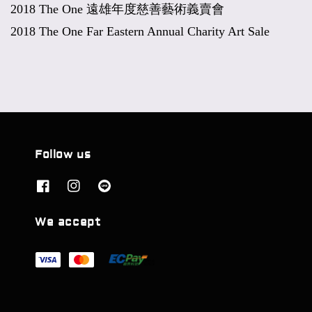
2018 The One
遠雄年度慈善藝術義賣會
2018 The One Far Eastern Annual Charity Art Sale
Follow us
We accept