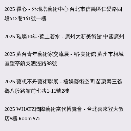
2025
-
禪心
外琨塔藝術中心 台北市信義區仁愛路四
段512巷161號一樓
2025
璀璨10年·善上若水 - 廣州大新美術館 中國廣州
2025
蘇台青年藝術家交流展 -
稻·美術館 蘇州市相城
區望亭鎮吳泗涇路88號
2025
藝想不丹藝術聯展 -
禧媧藝術空間 苗栗縣三義
鄉八股路館前七巷1-11號2樓
2025
WHATZ國際藝術當代博覽會 -
台北喜來登大飯
店9樓 Room 975