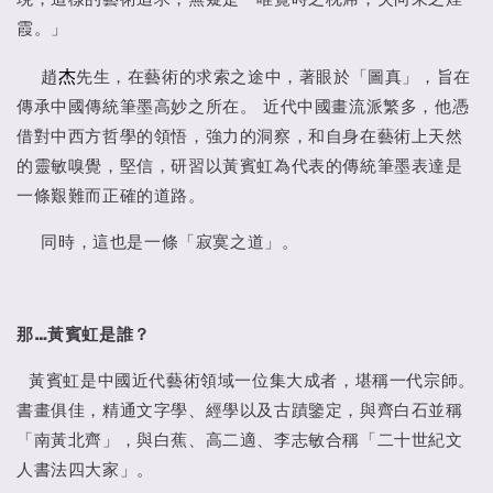
霞。」
杰
趙
先生，在藝術的求索之途中，著眼於「圖真」，旨在
傳承中國傳統筆墨高妙之所在。 近代中國畫流派繁多，他憑
借對中西方哲學的領悟，強力的洞察，和自身在藝術上天然
的靈敏嗅覺，堅信，研習以黃賓虹為代表的傳統筆墨表達是
一條艱難而正確的道路。
同時，這也是一條「寂寞之道」。
那…黃賓虹是誰？
黃賓虹是中國近代藝術領域一位集大成者，堪稱一代宗師。
書畫俱佳，精通文字學、經學以及古蹟鑒定，與齊白石並稱
「南黃北齊」，與白蕉、高二適、李志敏合稱「二十世紀文
人書法四大家」。