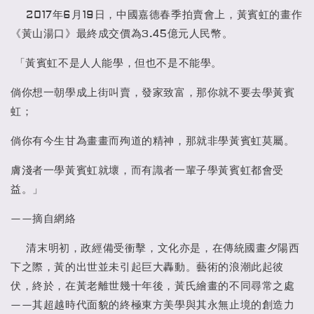
2017年6月19日，中國嘉德春季拍賣會上，黃賓虹的畫作
《黃山湯口》最終成交價為3.45億元人民幣。
「黃賓虹不是人人能學，但也不是不能學。
倘你想一朝學成上街叫賣，發家致富，那你就不要去學黃賓
虹；
倘你有今生甘為畫畫而殉道的精神，那就非學黃賓虹莫屬。
膚淺者一學黃賓虹就壞，而有識者一輩子學黃賓虹都會受
益。」
——摘自網絡
清末明初，政經備受衝擊，文化亦是，在傳統國畫夕陽西
下之際，黃的出世並未引起巨大轟動。藝術的浪潮此起彼
伏，終於，在黃老離世幾十年後，黃氏繪畫的不同尋常之處
——其超越時代面貌的終極東方美學與其永無止境的創造力